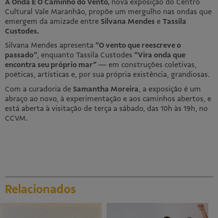
A Onda É O Caminho do Vento,
nova exposição do Centro
Cultural Vale Maranhão, propõe um mergulho nas ondas que
emergem da amizade entre
Silvana Mendes
e
Tassila
Educativo
Custodes.
Sobre
Silvana Mendes apresenta
“O vento que reescreve o
passado”
, enquanto Tassila Custodes
“Vira onda que
Mediações
encontra seu próprio mar”
— em construções coletivas,
Horizonte aberto
poéticas, artísticas e, por sua própria existência, grandiosas.
Seminários e conversas
Com a curadoria de
Samantha Moreira
, a exposição é um
abraço ao novo, à experimentação e aos caminhos abertos, e
Publicações
está aberta à visitação de terça a sábado, das 10h às 19h, no
CCVM.
Videoteca
Publicações
Relacionados
Visite