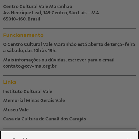
Centro Cultural Vale Maranhão
Av. Henrique Leal, 149 Centro, São Luís – MA
65010-160, Brasil
Funcionamento
O Centro Cultural Vale Maranhão está aberto de terça-feira
a sábado, das 10h às 19h.
Mais infomações ou dúvidas, escrever para o email
contato@ccv-ma.org.br
Links
Instituto Cultural Vale
Memorial Minas Gerais Vale
Museu Vale
Casa da Cultura de Canaã dos Carajás
Newsletter