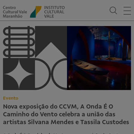
PORT
ENG
Sobre
CCVM
Espaços
Equipe
Imprensa
Programação
Presencial
Evento
On-line
Nova exposição do CCVM, A Onda É O
Caminho do Vento celebra a união das
Exposições
artistas Silvana Mendes e Tassila Custodes
Editais