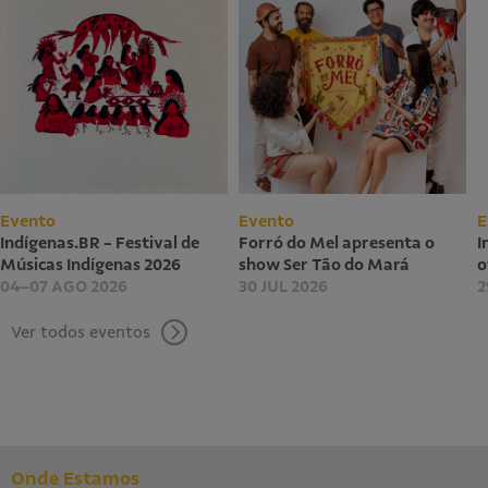
Evento
Evento
E
Indígenas.BR - Festival de
Forró do Mel apresenta o
I
Músicas Indígenas 2026
show Ser Tão do Mará
o
04–07 AGO 2026
30 JUL 2026
2
Ver todos eventos
Onde Estamos