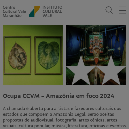
PORT
ENG
Sobre
CCVM
Espaços
Equipe
Imprensa
Programação
Presencial
Ocupa CCVM - Amazônia em foco 2024
On-line
A chamada é aberta para artistas e fazedores culturais dos
Exposições
estados que compõem a Amazônia Legal. Serão aceitas
propostas de audiovisual, fotografia, artes cênicas, artes
visuais, cultura popular, música, literatura, oficinas e eventos
Editais