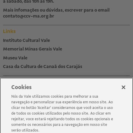
a sábado, das 10h às 19h.
Mais infomações ou dúvidas, escrever para o email
contato@ccv-ma.org.br
Links
Instituto Cultural Vale
Memorial Minas Gerais Vale
Museu Vale
Casa da Cultura de Canaã dos Carajás
Newsletter
Cookies
Inscreva-se para receber
a programação:
Nós da Vale utilizamos cookies para melhorar a sua
navegação e personalizar sua experiência em nosso site. Ao
clicar no botão ‘Aceitar' consideramos que você aceita o uso
de todos os cookies utilizados pelo nosso site. Ao clicar em
rejeitar, voce estará rejeitando todos os cookies opcionais e
somente os necessários para a navegação em nosso site
serão utilizados.