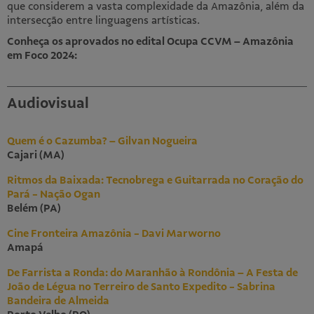
que considerem a vasta complexidade da Amazônia, além da
intersecção entre linguagens artísticas.
Educativo
Conheça os aprovados no edital Ocupa CCVM – Amazônia
em Foco 2024:
Sobre
Mediações
Audiovisual
Horizonte aberto
Seminários e conversas
Quem é o Cazumba? – Gilvan Nogueira
Publicações
Cajari (MA)
Ritmos da Baixada: Tecnobrega e Guitarrada no Coração do
Videoteca
Pará - Nação Ogan
Belém (PA)
Publicações
Cine Fronteira Amazônia - Davi Marworno
Amapá
Visite
De Farrista a Ronda: do Maranhão à Rondônia – A Festa de
João de Légua no Terreiro de Santo Expedito - Sabrina
Bandeira de Almeida